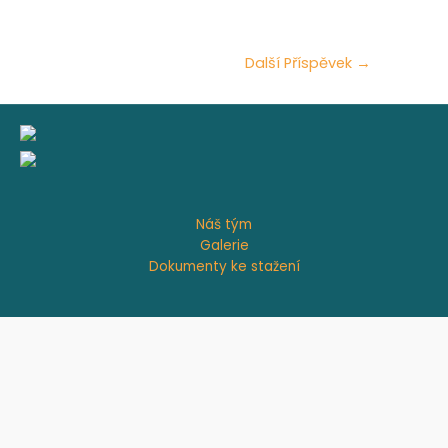
Další Příspěvek
→
Náš tým
Galerie
Dokumenty ke stažení